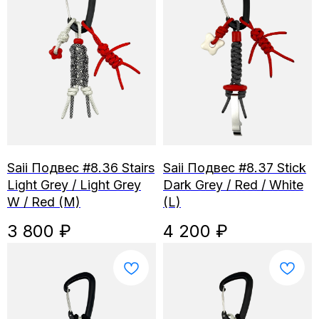
Saii Подвес #8.36 Stairs
Saii Подвес #8.37 Stick
Light Grey / Light Grey
Dark Grey / Red / White
W / Red (M)
(L)
3 800
₽
4 200
₽