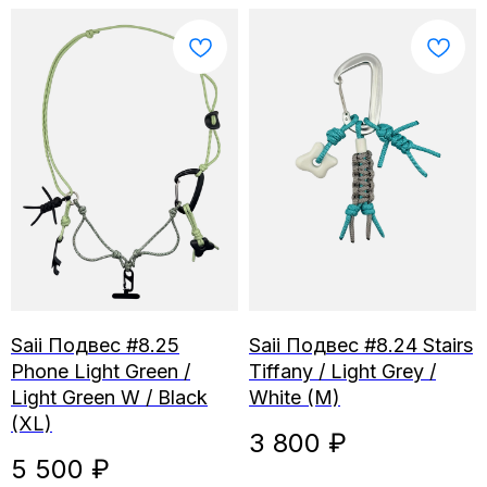
Saii Подвес #8.25
Saii Подвес #8.24 Stairs
Phone Light Green /
Tiffany / Light Grey /
Light Green W / Black
White (M)
(XL)
3 800
₽
5 500
₽