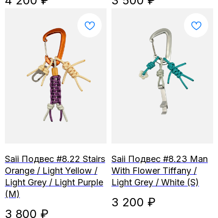
4 200
₽
3 500
₽
Saii Подвес #8.22 Stairs
Saii Подвес #8.23 Man
Orange / Light Yellow /
With Flower Tiffany /
Light Grey / Light Purple
Light Grey / White (S)
(M)
3 200
₽
3 800
₽