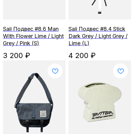
Saii Подвес #8.6 Man
Saii Подвес #8.4 Stick
With Flower Lime / Light
Dark Grey / Light Grey /
Grey / Pink (S)
Lime (L)
3 200
₽
4 200
₽