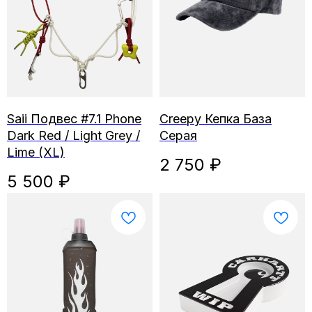
Saii Подвес #7.1 Phone
Creepy Кепка База
Dark Red / Light Grey /
Серая
Lime (XL)
2 750
₽
5 500
₽