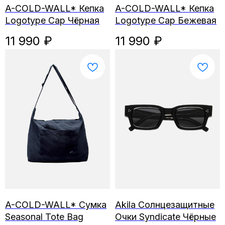
A-COLD-WALL* Кепка
A-COLD-WALL* Кепка
Logotype Cap Чёрная
Logotype Cap Бежевая
11 990
₽
11 990
₽
A-COLD-WALL* Сумка
Akila Солнцезащитные
Seasonal Tote Bag
Очки Syndicate Чёрные