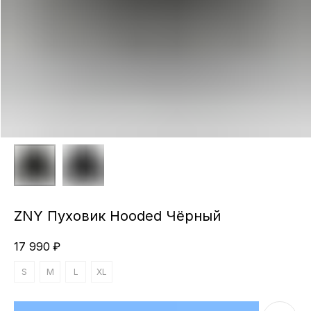
ZNY Пуховик Hooded Чёрный
17 990
₽
S
M
L
XL