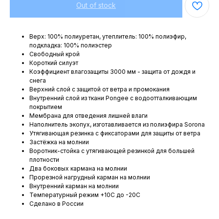
Out of stock
Верх: 100% полиуретан, утеплитель: 100% полиэфир,
подкладка: 100% полиэстер
Свободный крой
Короткий силуэт
Коэффициент влагозащиты 3000 мм - защита от дождя и
снега
Верхний слой с защитой от ветра и промокания
Внутренний слой из ткани Pongee с водоотталкивающим
покрытием
Мембрана для отведения лишней влаги
Наполнитель экопух, изготавливается из полиэфира Sorona
Утягивающая резинка с фиксаторами для защиты от ветра
Застёжка на молнии
Воротник-стойка с утягивающей резинкой для большей
плотности
Два боковых кармана на молнии
Прорезной нагрудный карман на молнии
Внутренний карман на молнии
Температурный режим +10C до -20C
Сделано в России