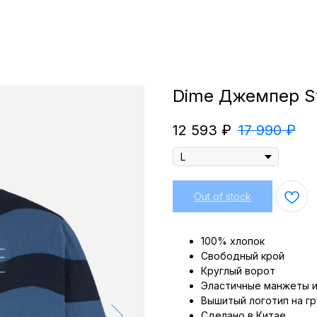
Dime Джемпер Str
12 593
₽
17 990
₽
Out of stock
100% хлопок
Свободный крой
Круглый ворот
Эластичные манжеты и
Вышитый логотип на г
Сделано в Китае