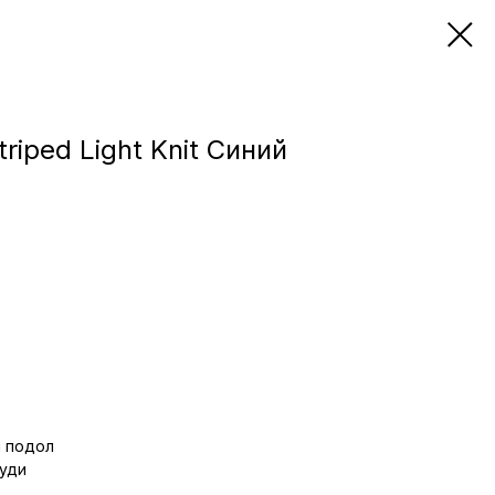
iped Light Knit Синий
 подол
руди