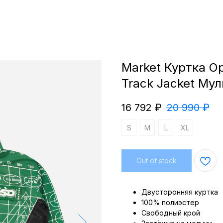
Market Куртка Op
Track Jacket Мул
16 792
₽
20 990
₽
S
M
L
XL
Out of stock
Двусторонняя куртка
100% полиэстер
Свободный крой