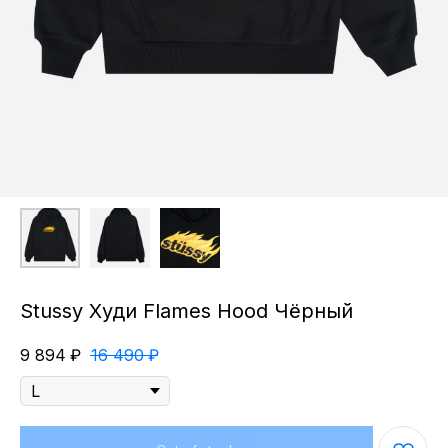
Stussy Худи Flames Hood Чёрный
9 894
₽
16 490
₽