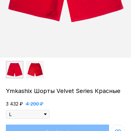
Ymkashix Шорты Velvet Series Красные
3 432
₽
4 290
₽