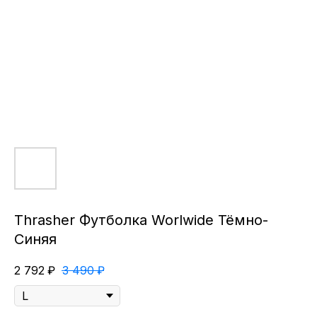
Thrasher Футболка Worlwide Тёмно-
Синяя
2 792
₽
3 490
₽