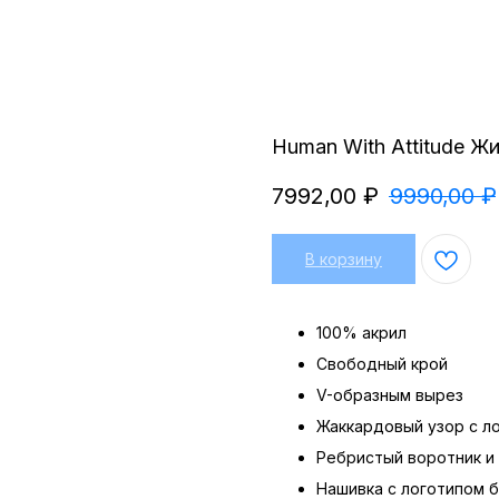
Human With Attitude Ж
7992,00
₽
9990,00
₽
В корзину
100% акрил
Свободный крой
V-образным вырез
Жаккардовый узор с л
Ребристый воротник и
Нашивка с логотипом 