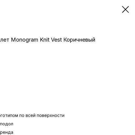
илет Monogram Knit Vest Коричневый
оготипом по всей поверхности
 подол
бренда