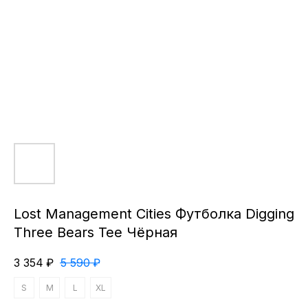
Lost Management Cities Футболка Digging
Three Bears Tee Чёрная
3 354
₽
5 590
₽
S
M
L
XL