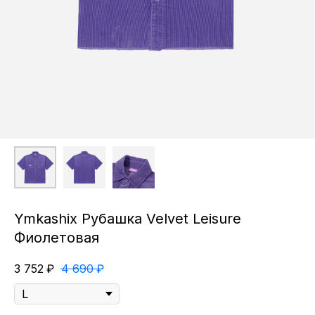
Ymkashix Рубашка Velvet Leisure
Фиолетовая
3 752
₽
4 690
₽