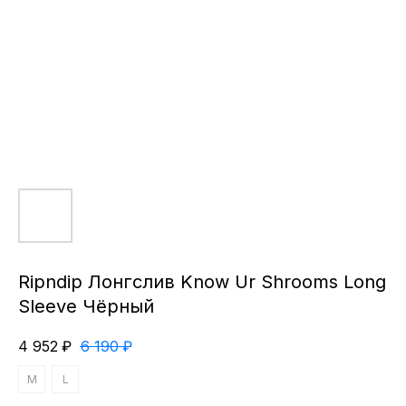
Ripndip Лонгслив Know Ur Shrooms Long
Sleeve Чёрный
4 952
₽
6 190
₽
M
L