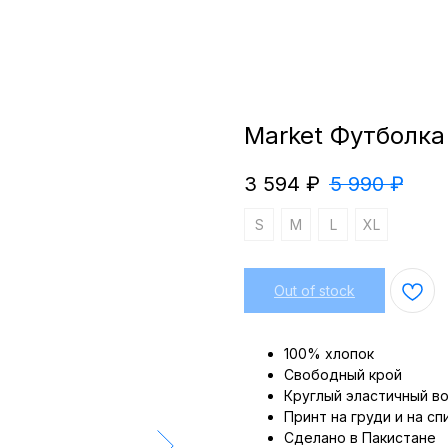
Market Футболка
3 594
₽
5 990
₽
S
M
L
XL
Out of stock
100% хлопок
Свободный крой
Круглый эластичный в
Принт на груди и на сп
Сделано в Пакистане