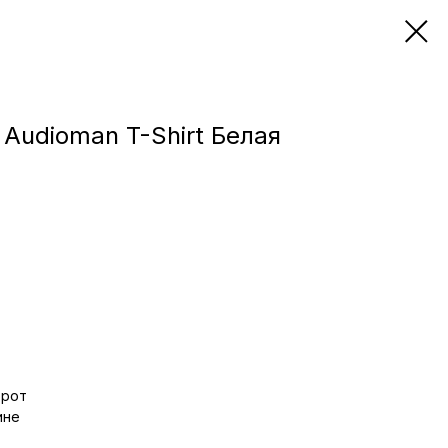
 Audioman T-Shirt Белая
орот
ине