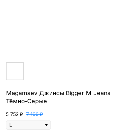
Magamaev Джинсы Bigger M Jeans
Тёмно-Серые
5 752
₽
7 190
₽