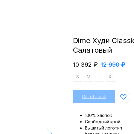
Dime Худи Classi
Салатовый
10 392
₽
12 990
₽
S
M
L
XL
Out of stock
100% хлопок
Свободный крой
Вышитый логотип