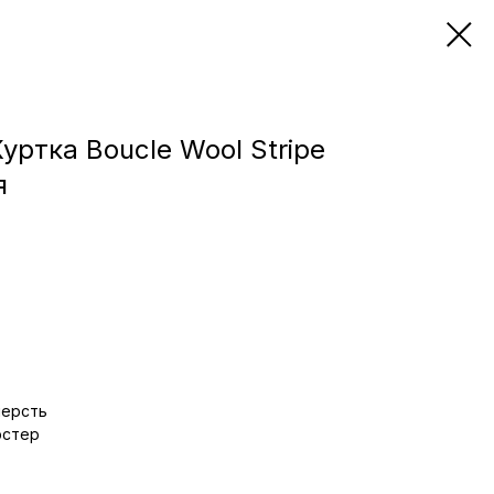
Куртка Boucle Wool Stripe
я
шерсть
эстер