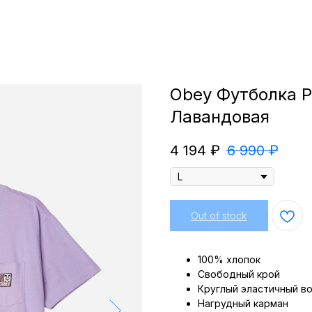
Obey Футболка Po
Лавандовая
4 194
₽
6 990
₽
Out of stock
100% хлопок
Свободный крой
Круглый эластичный в
Нагрудный карман