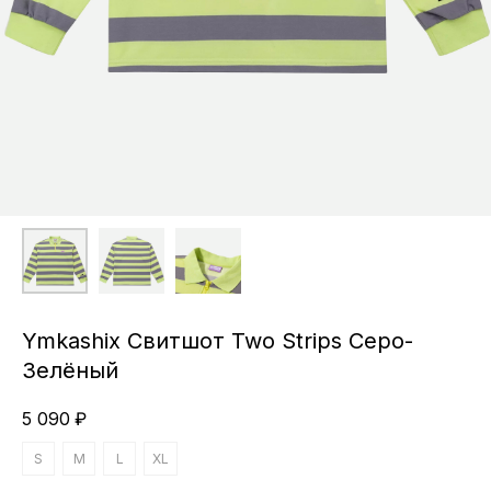
Ymkashix Свитшот Two Strips Серо-
Зелёный
5 090
₽
S
M
L
XL