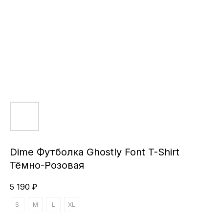
Dime Футболка Ghostly Font T-Shirt
Тёмно-Розовая
5 190
₽
S
M
L
XL