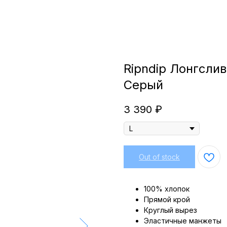
Ripndip Лонгсли
Серый
3 390
₽
Out of stock
100% хлопок
Прямой крой
Круглый вырез
Эластичные манжеты