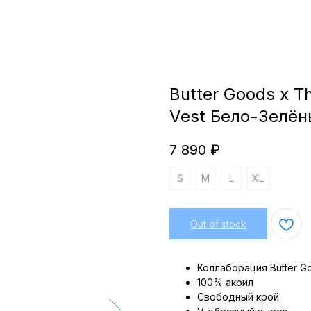
Butter Goods x T
Vest Бело-Зелён
7 890
₽
S
M
L
XL
Out of stock
Коллаборация Butter G
100% акрил
Свободный крой