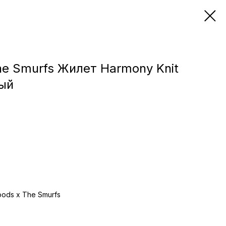
he Smurfs Жилет Harmony Knit
ый
oods x The Smurfs