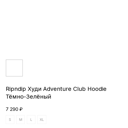
Ripndip Худи Adventure Club Hoodie
Тёмно-Зелёный
7 290
₽
S
M
L
XL