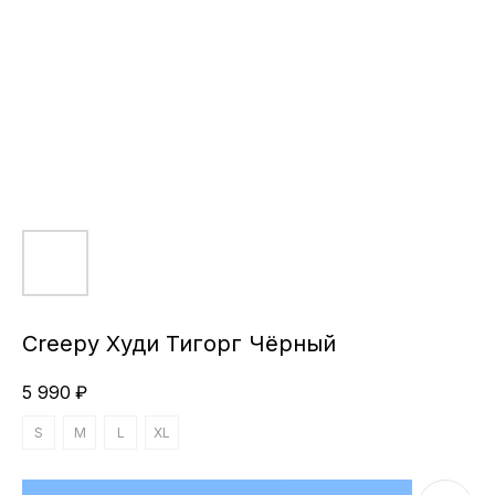
Creepy Худи Тигорг Чёрный
5 990
₽
S
M
L
XL