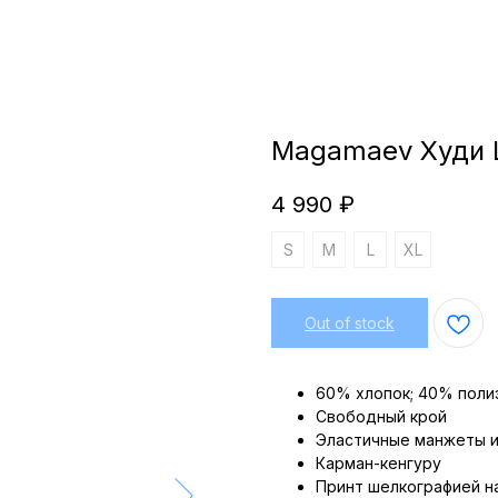
Magamaev Худи 
4 990
₽
S
M
L
XL
Out of stock
60% хлопок; 40% поли
Свободный крой
Эластичные манжеты и
Карман-кенгуру
Принт шелкографией н