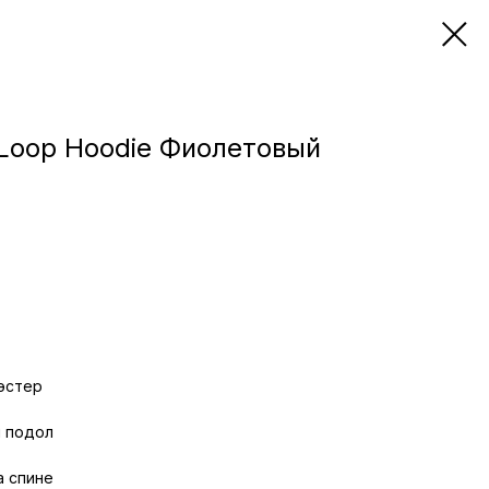
Loop Hoodie Фиолетовый
эстер
 подол
а спине