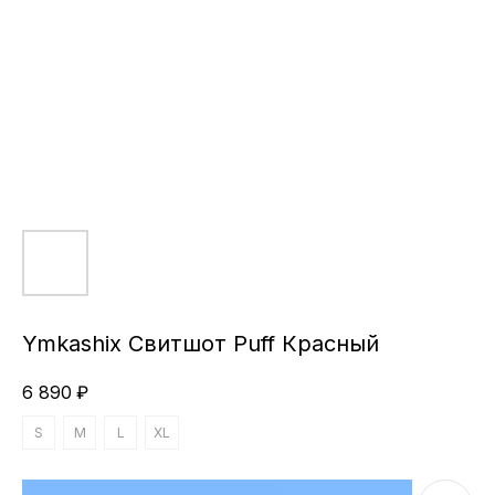
Ymkashix Свитшот Puff Красный
6 890
₽
S
M
L
XL