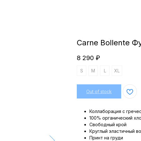
Carne Bollente Ф
8 290
₽
S
M
L
XL
Out of stock
Коллаборация с гречес
100% органический хл
Свободный крой
Круглый эластичный в
Принт на груди