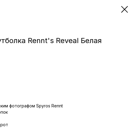
утболка Rennt's Reveal Белая
ким фотографом Spyros Rennt
опок
орот