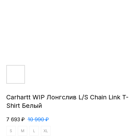
Carhartt WIP Лонгслив L/S Chain Link T-
Shirt Белый
7 693
₽
10 990
₽
S
M
L
XL