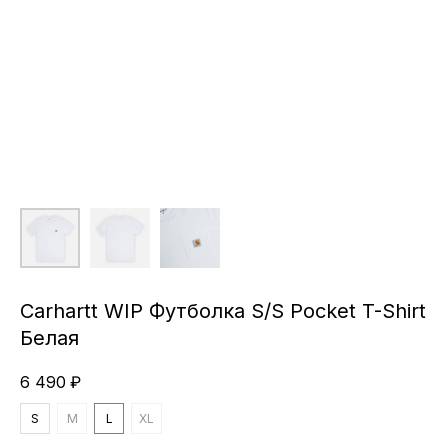
Carhartt WIP Футболка S/S Pocket T-Shirt
Белая
6 490
₽
S
M
L
XL