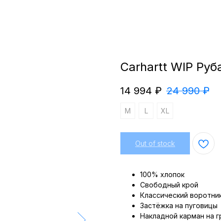
Carhartt WIP Руб
14 994
₽
24 990
₽
M
L
XL
Out of stock
100% хлопок
Свободный крой
Классический воротни
Застёжка на пуговицы
Накладной карман на г