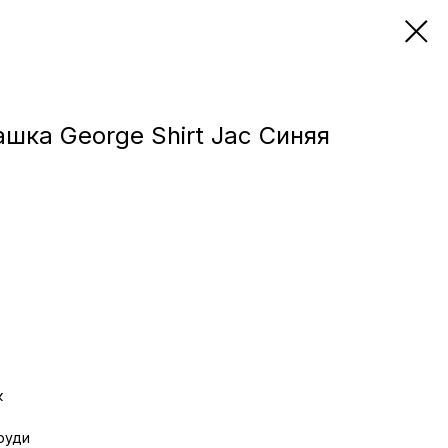
ашка George Shirt Jac Синяя
к
руди