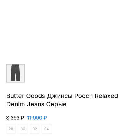
Butter Goods Джинсы Pooch Relaxed
Denim Jeans Серые
8 393
₽
11 990
₽
28
30
32
34