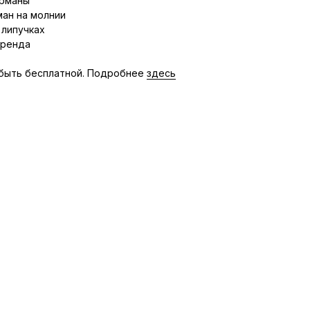
арманы
ман на молнии
 липучках
бренда
быть бесплатной. Подробнее
здесь