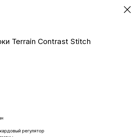
и Terrain Contrast Stitch
ан
ккардовый регулятор