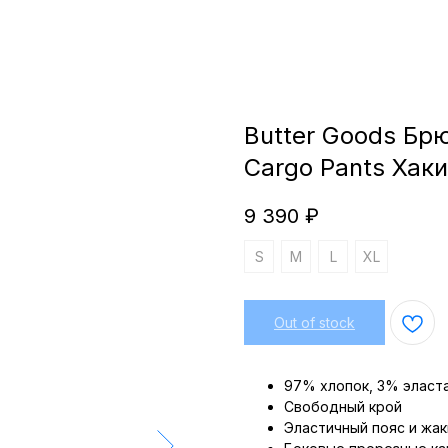
Butter Goods Брюк
Cargo Pants Хаки
9 390
₽
S
M
L
XL
Out of stock
97% хлопок, 3% эласт
Свободный крой
Эластичный пояс и жа